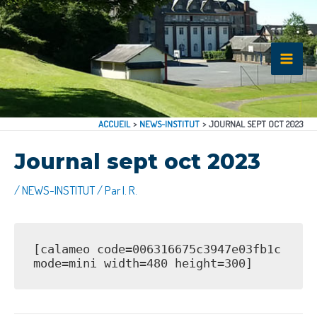
ACCUEIL
NEWS-INSTITUT
JOURNAL SEPT OCT 2023
Journal sept oct 2023
/
NEWS-INSTITUT
/ Par
I. R.
[calameo code=006316675c3947e03fb1c 
mode=mini width=480 height=300]