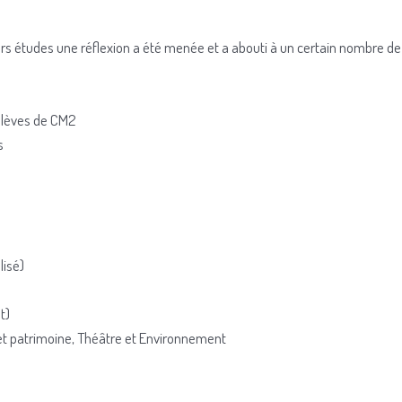
rs études une réflexion a été menée et a abouti à un certain nombre de r
 élèves de CM2
s
lisé)
t)
et patrimoine, Théâtre et Environnement