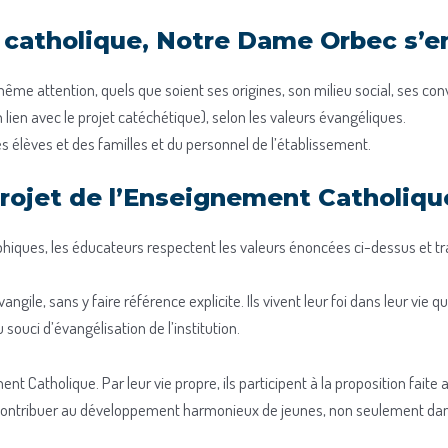
t catholique, Notre Dame Orbec s’e
même attention, quels que soient ses origines, son milieu social, ses convi
n lien avec le projet catéchétique), selon les valeurs évangéliques.
des élèves et des familles et du personnel de l’établissement.
projet de l’Enseignement Catholiqu
ophiques, les éducateurs respectent les valeurs énoncées ci-dessus et tra
angile, sans y faire référence explicite. Ils vivent leur foi dans leur vie 
 souci d’évangélisation de l’institution.
ent Catholique. Par leur vie propre, ils participent à la proposition fait
e contribuer au développement harmonieux de jeunes, non seulement dans 