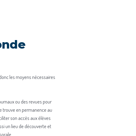
onde
t donc les moyens nécessaires
journaux ou des revues pour
 se trouve en permanence au
aciliter son accès aux élèves
ssi un lieu de découverte et
sorale.